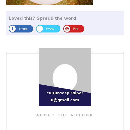
Loved this? Spread the word
Share
Tweet
Pin
culturaespiralper
u@gmail.com
ABOUT THE AUTHOR